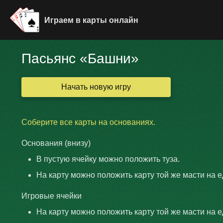
Играем в карты онлайн
Пасьянс «Башни»
Начать новую игру
Соберите все карты на основаниях.
Основания (внизу)
В пустую ячейку можно положить туза.
На карту можно положить карту той же масти на 
Игровые ячейки
На карту можно положить карту той же масти на 