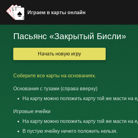
Играем в карты онлайн
Пасьянс «Закрытый Бисли»
Начать новую игру
Соберите все карты на основаниях.
Основания с тузами (справа вверху)
На карту можно положить карту той же масти на 
Игровые ячейки
На карту можно положить карту той же масти на 
В пустую ячейку ничего положить нельзя.