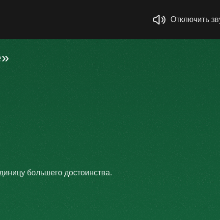
Отключить зв
е»
единицу большего достоинства.