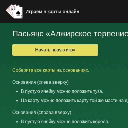
Играем в карты онлайн
Пасьянс «Алжирское терпени
Начать новую игру
Соберите все карты на основаниях.
Основания (слева вверху)
В пустую ячейку можно положить туза.
На карту можно положить карту той же масти на 
Основания (справа вверху)
В пустую ячейку можно положить короля.