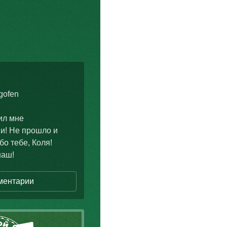
gofen
ил мне
и! Не прошло и
бо тебе, Коля!
наш!
ментарии