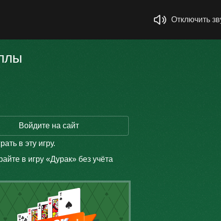
Отключить зв
аллы
Войдите на сайт
рать в эту игру.
айте в игру «
Дурак
» без учёта